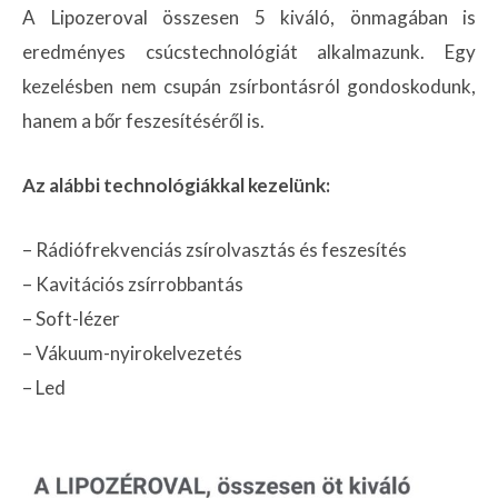
A Lipozeroval összesen 5 kiváló, önmagában is
eredményes csúcstechnológiát alkalmazunk. Egy
kezelésben nem csupán zsírbontásról gondoskodunk,
hanem a bőr feszesítéséről is.
Az alábbi technológiákkal kezelünk:
– Rádiófrekvenciás zsírolvasztás és feszesítés
– Kavitációs zsírrobbantás
– Soft-lézer
– Vákuum-nyirokelvezetés
– Led