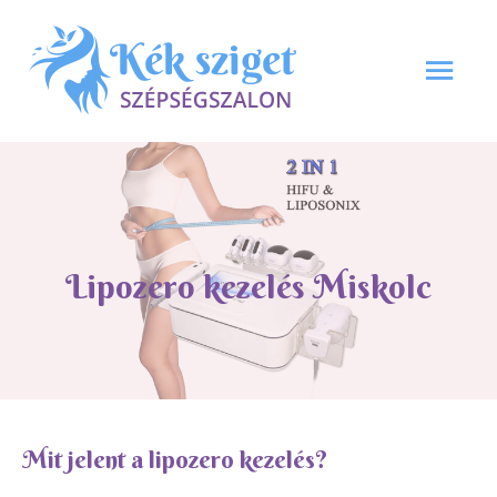
Skip
Mai
to
Men
content
Lipozero kezelés Miskolc
Mit jelent a lipozero kezelés?